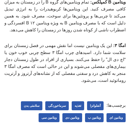
ویتامین B کمپلکس:
تمام ویتامین‌های گروه B را در زمستان به میزان
کافی مصرف کنید. این ویتامین‌ها کربوهیدرات را به انرژی تبدیل
می‌کند تا چربی‌ها و پروتئین‌ها برای سوخت، مصرف شود. به همین
دلیل است که با مصرف ویتامین B به ویژه ویتامین B ۱۲ افسردگی و
اضطراب ناشی از کوتاه شدن روزها در زمستان را کاهش می‌دهد.
امگا ۳:
این یک ویتامین نیست اما نقش مهمی در فصل زمستان برای
سلامت شما دارد. اسیدهای چرب امگا ۳ سطح چربی خوب خون یا
“اچ دی ال” را حفظ می‌کنند. بسیاری از افراد در طول زمستان دچار
بیماری‌های مفصلی می‌شوند و این در حالی است که مصرف امگا ۳
منجر به کاهش درد و سفتی مفصلی که از نشانه‌های آرتروز و آرتریت
روماتوئید است، می‌شود.
برچسب‌ها:
آنفلوانزا
تغذیه
سرماخوردگی
سلامتی بدن
ویتامین ای
ویتامین ب
ویتامین دی
ویتامین سی