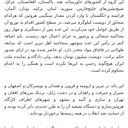
این گروه از کشورهای خاورمیانه، هند، پاکستان، افغانستان، عراق،
شیخ‌نشین‌های خلیج‌فارس، سوریه، لبنان، ترکیه، یونان، آلمان،
فرانسه و انگلستان با وارد کردن مقدار سنگینی هروئین که هرکدام
متجاوز از دویست کیلوگرم می‌شد، در سطح کشور اقدام به توزیع آن
از طریق عوامل خود می‌کردند. این عده پس از دستگیری و چهار روز
محاکمه جنجالی و پرشور به جزای اعمال خود رسیدند. باید اضافه
کنم در رأس این عده منوچهر سجاجیه اهل تبریز است که سابقه
طولانی در قاچاق مواد مخدر دارد. او حاضر شده بود در ازای صدور
حکم برائت، دویست میلیون تومان بدهد، ولی دادگاه و نماینده ملت
ایران هیچ‌گونه رحمی به این‌ها نکرده است و همگی را به اعدام
محکوم کرده است.
این باند در تبریز و ارومیه و قزوین و همدان و تویسرکان و اصفهان و
شیراز و جیرفت و زاهدان و در دشت زابل، نزدیک مرزهای افغان و
تهران و ساری و گنبد و مشهد و شهرهای اطراف کارگاه
هروئین‌سازی و دستگاه تصفیه آن را به طرز جدیدی دایر کرده بودند و
از حمایت ضد انقلاب در همه زمینه‌ها برخوردار بوده‌اند.