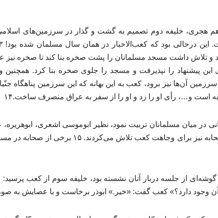
هم هجری، خلیفه دوم تصمیم به گشت و گذار در سرزمین‌های اسلامی 
د و تلاش داشت مسجد مسلمانان را پشت صخره بنا کند تا صخره نیز عملا
 این پیشنهاد را نپذیرفت و مسجد را جلوی صخره بنا کرد. همچنین و
سرزمین آن‌ها نیز برود، کعب به این بهانه که این سرزمین پناهگاه جنّی
 است و…، رأی او را زد و او را از سفر به عراق منصرف ساخت.۱۴
نی در میان مسلمانان تربیت نمود، نظیر ابوموسی اشعری، ابوهریره، عب
زبیر و… برخی از سران صحابه نیز برای وجاهت کعب تلاش 
ر گوشه‌ای از جلسه دربار آنان نشسته بود، خلیفه سوم از کعب پرسید: 
 آن وجود دارد؟» کعب گفت: «خیر.» ابوذر برخاست و با عصایش به 