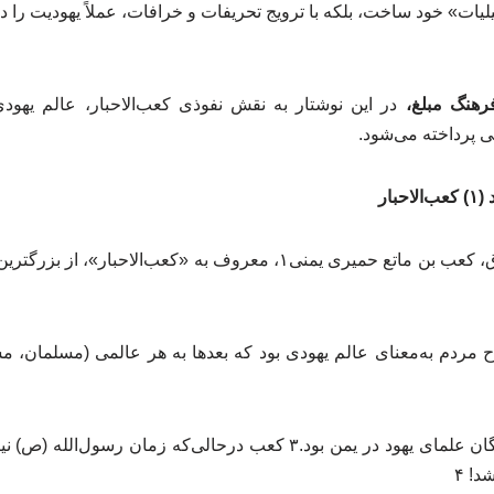
ات» خود ساخت، بلکه با ترویج تحریفات و خرافات، عملاً یهودیت را 
فرهنگ مبلغ،
در این نوشتار به نقش نفوذی کعب‌الاحبار، عالم یهودی
ی پرداخته می‌شود.
بار
بنابر روایت حوزه، ابواسحاق، کعب بن ماتع حمیری یمنی۱، معروف به «کعب‌
اح مردم به‌معنای عالم یهودی بود که بعدها به هر عالمی (مسلمان، مس
او در زمان جاهلیت از بزرگان علمای یهود در یمن بود.۳ کعب درحالی‌که زم
د! ۴