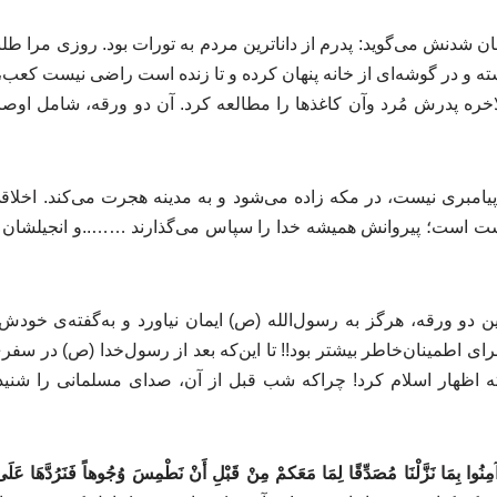
ان شدنش می‌گوید: پدرم از داناترین مردم به تورات بود. روزی مرا طلب
ته و در گوشه‌ای از خانه پنهان کرده و تا زنده است راضی نیست کعب، 
اخره پدرش مُرد وآن کاغذها را مطالعه کرد. آن دو ورقه، شامل او
امبری نیست، در مکه زاده می‌شود و به مدینه هجرت می‌کند. اخلاقی 
ت است؛ پیروانش همیشه خدا را سپاس می‌گذارند ……..و انجیلشان د
ن دو ورقه، هرگز به رسول‌الله (ص) ایمان نیاورد و به‌گفته‌ی خودش،
ای اطمینان‌خاطر بیشتر بود!! تا این‌که بعد از رسول‌خدا (ص) در سفر
ظهار اسلام کرد! چراکه شب قبل از آن، صدای مسلمانی را شنیده ب
ِنُوا بِمَا نَزَّلْنَا مُصَدِّقًا لِمَا مَعَکمْ مِنْ قَبْلِ أَنْ نَطْمِسَ وُجُوهاً فَنَرُدَّهَا عَلَی أَدْ