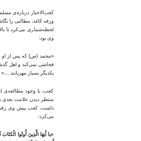
کعب‌الاحبار درباره‌ی مسلم
ورقه کاغذ، مطالبی را نگاش
لحظه‌شماری می‌کرد تا بال
وی بود:
«محمد (ص) که پس از او پی
فحاشی نمی‌کند و اهل گذش
یکدیگر بسیار مهربانند….»
کعب، با وجود مطالعه‌ی ای
منتظر دیدن علامت بعدی بر
داشت، کعب پیش وی رفته ا
می‌کرد:
«یا أَیهَا الَّذِینَ أُوتُوا الْکتَابَ آم