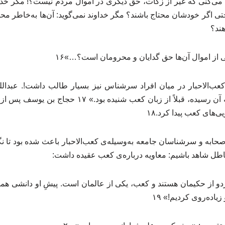
 می‌کنی که غیر از زکات، حق دیگری در اموال مردم نیست؟! مگر خداون
حتی اگر خودشان محتاج باشند؟ مگر خداوند نمی‌گوید: آن‌ها به‌خاطر محب
هند؟
ی از اموال آن‌ها حق گدایان و محرومان است؟…»۱۶
عب‌الاحبار در میان افراد سرشناس نیز بسیار طالب داشت!. عبدالله
«هرآنچه را در حکومتش به آن رسیده، قبلاً از زبان کعب ش
ی‌های کعب پیدا کرد.۱۸
ابه و سرشناسان جامعه به‌وسیله‌ی کعب‌الاحبار باعث شده بود تا 
 باطل شاهد باشیم: معاویه درباره‌ی کعب عقیده داشت:
و از حکیمان هستند و کعب، یکی از عالمان است. پیشِ او دانشی هما
یاده‌روی کردیم!» ۱۹