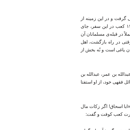
گرفت و در این زمینه از
مسلمانان مشورت خواست. این درحالی بود که کعب‌الاحبار در همان سال مسلمان شده بود! ۱۳ کعب در این سفر، جای
ً در قبله‌ی مسلمانان آن
قتی در راه بازگشت، اهل
ان یاغی است و نُه بخش از
دالله بن عمر، عبدالله بن
می‌کردند. ۱۵ برخی از صحابه در مسائل فقهی خود، از او استفتا
«ابا اسحاق! اگر زکات مال
صورت کعب کوفت و گفت: