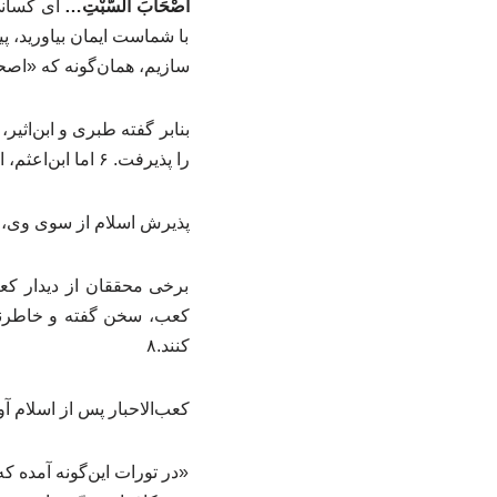
أَصْحَابَ السَّبْتِ…
ای کسانی 
با شماست ایمان بیاورید، پ
سازیم، همان‌گونه که «اصحا
را پذیرفت. ۶ اما ابن‌اعثم، اسلام او را در سفر خلیفه به بیت‌المقدس دانسته نه در آمدن او به مدینه. ۷
پذیرش اسلام از سوی وی، هم
برخی محققان از دیدار کع
کعب، سخن گفته و خاطرنشا
کنند.۸
کعب‌الاحبار پس از اسلام آ
«در تورات این‌گونه آمده 