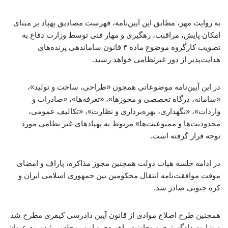
به روایت مهر، مطابق این آیین‌نامه، فهرست مصادیق پهپاد بر مبنای
امکان پایش، مراقبت، رهگیری و مهار فنی توسط وزارت دفاع به
تصویب کارگروه موضوع ماده ۳ قانون ساماندهی پرنده‌های
هدایت‌پذیر از دور غیرنظامی خواهد رسید.
در این آیین‌نامه موضوعاتی همچون «طراحی، ساخت و تولید»،
«سامانه، درگاه تخصصی و مجوزها»، «تعرفه‌ها»، «صادرات و
واردات»، «نگهداری، بهره‌برداری و نظارت»، «تکالیف عمومی،
محدودیت‌ها و ممنوعیت‌ها» مربوط به پهپادهای غیر نظامی مورد
توجه قرار گرفته است.
در ادامه جلسه هیات دولت همچنین مجوز مذاکره، پاراف و امضای
موقت موافقت‌نامه انتقال محکومین بین جمهوری اسلامی ایران و
کره جنوبی صادر شد.
همچنین طرح اصلاح موادی از قانون آیین دادرسی کیفری مطرح شد
و وزارت دادگستری و معاونت راهبردی و امور مجلس رئیس به عنوان