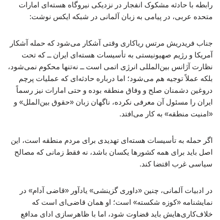
رابطه با حادثه مشکوک انفجار در نزدیکی نیروگاه‌ هسته‌ای امارات
متحده عربی، در پیامی به زبان آلمانی در شبکه ایکس نوشت:
جناب فریدریش مرتس ریاکاری وقتی آشکار می‌شود که حمله آشکار
آمریکا و رژیم صهیونیستی به تأسیسات هسته‌ای ایران ــ که تحت
نظارت آژانس بین‌المللی انرژی اتمی است ــ نه‌تنها محکوم نمی‌شود،
بلکه عملاً توجیه هم می‌شود؛ اما درباره حادثه‌ای که عملیات پرچم
دروغین دشمنان صلح و وفاق منطقه بوده و حتی امارات نیز رسماً
ایران را مسئول آن معرفی نکرده، ناگهان زبان «حقوق بین‌الملل» و
«امنیت منطقه» به کار می‌افتد.
اگر حمله به تأسیسات هسته‌ای تهدیدی برای مردم منطقه است، این
اصل باید برای همه کشورها یکسان باشد، نه فقط زمانی که مصالح
سیاسی غرب اقتضا کند.
در ادبیات آلمانی، چنین «داوری گزینشی» یادآور «قاضی آدام» در
نمایشنامه «کوزه شکسته» است؛ او همان قاضی‌ای است که
خلاف‌کاری‌هایش باید قضاوت شود، اما با ظاهرسازی ادای مدافع