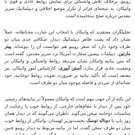
روبیو، برخلاف تلاش واشنگتن برای نمایش روابط عادی و قوی با
واتیکان، به نتیجه‌ای فراتر از تکرار موضع اخلاقی و دیپلماتیک سریر
مقدس درباره صلح نینجامیده است.
تحلیلگران معتقدند که واتیکان با انتخاب این عبارت محتاطانه، عملاً
نشان داد که پشت ظاهر دیپلماتیک دیدار، شکافی جدی میان دو
طرف وجود دارد که سفر روبیو هم نتوانست آن را بپوشاند.
پیتر
مارتین
، دیپلمات پیشین سفارت آمریکا نزد سریر مقدس، گفته است
که متن بیانیه واتیکان نشان می‌دهد روابط واشنگتن و واتیکان در
وضعیت عادی قرار ندارد.
آستن آیوری
، کارشناس امور واتیکان، نیز
معتقد است که تأکید بیانیه بر ضرورت تقویت روابط دوجانبه، خود
نشانه‌ای از سردی و فاصله موجود میان دو طرف است.
این نکته از آن جهت مهم است که واتیکان معمولاً در بیانیه‌های رسمی
خود پس از دیدار با مقام‌های خارجی، از روابط خوب یا رضایت از
مناسبات دوجانبه سخن می‌گوید. ناظران می‌گویند که در دیدار همان
روز پاپ با
دونالد توسک
نخست‌وزیر لهستان، واتیکان از روابط خوب
میان دو طرف سخن گفت، اما در بیانیه مربوط به دیدار روبیو چنین
عبارتی به‌کار نرفت. همین تفاوت در واژگان، به گفته ناظران، در