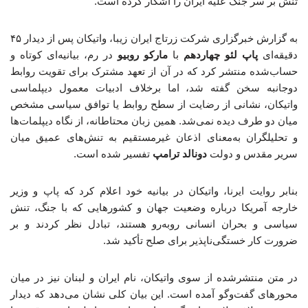
تنش بر سر جنگ علیه ایران را آشکار کرده است.
به گزارش خبرگزاری شرکت زرتاج ایران زیبا، واتیکان پس از دیدار ۴۵
دقیقه‌ای
پاپ لئو چهاردهم
با
مارکو روبیو
در رم، بیانیه‌ای کوتاه و
حساب‌شده منتشر کرد که در آن از تعهد مشترک برای تقویت روابط
دوجانبه سخن گفته شد، اما برخلاف ادبیات معمول دیپلماسی
واتیکان، نشانی از رضایت از سطح روابط یا توافق سیاسی مشخص
میان دو طرف دیده نمی‌شد. همین زبان محتاطانه، از نگاه دیپلمات‌ها
و تحلیلگران به‌معنای اذعان غیرمستقیم به تنش‌های عمیق میان
سریر مقدس و دولت
دونالد ترامپ
تفسیر شده است.
بنابر روایت ایرنا، واتیکان در بیانیه خود اعلام کرد که پاپ و وزیر
خارجه آمریکا درباره وضعیت جهان و کشورهایی که با جنگ، تنش
سیاسی و بحران انسانی روبه‌رو هستند، تبادل نظر کردند و بر
ضرورت کار خستگی‌ناپذیر برای صلح تأکید شد.
در متن منتشرشده از سوی واتیکان، نام ایران و لبنان نیز در میان
محورهای گفت‌وگو آمده است. این بیان کلی نشان می‌دهد که دیدار