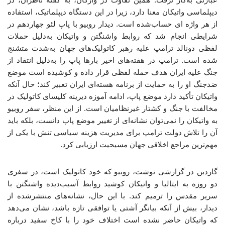
دیپلماسی واتیکان معنا دارد، زیرا در این دستگاه دیپلماتیک، استفاده
از هر واژه ای حساب‌شده است. دیدار روبیو با پاپ لئو چهاردهم در
شرایطی انجام شد که روابط واشنگتن و واتیکان به‌دلیل حملات
لفظی
دونالد ترامپ علیه رهبر کاتولیک‌های جهان به‌شدت متشنج
شده است. ترامپ در هفته‌های اخیر بارها پاپ را به‌دلیل انتقاد از
جنگ علیه ایران هدف حمله لفظی قرار داده و کوشیده است موضع
ضدجنگ او را به حمایت از برنامه هسته‌ای ایران تعبیر کند؛ حال آنکه
واتیکان تأکید دارد موضع پاپ، ادامه آموزه دیرینه کلیسای کاتولیک در
مخالفت با جنگ و کشتار غیرنظامیان است. از این منظر، سفر روبیو
به واتیکان را نمی‌توان نشانه‌ای از تغییر موضع پاپ دانست، بلکه باید
آن را تلاش دولت ترامپ برای مدیریت هزینه سیاسی تنش با یکی از
مهم‌ترین مراجع اخلاقی جهان مسیحیت ارزیابی کرد.
گاردین در گزارشی نوشت، روبیو که خود کاتولیک است، در سفری
دو روزه به ایتالیا و واتیکان کوشید روابط آسیب‌دیده واشنگتن با
سریر مقدس را ترمیم کند. با این حال، نشانه‌های منتشرشده از
دیدار، بیش از آنکه بیانگر آشتی یا توافقی تازه باشد، نشان می‌دهد
که واتیکان حاضر نشده است اختلاف خود را با کاخ سفید درباره