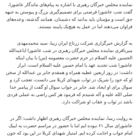
نماینده مجلس خبرگان رهبری با اشاره به پیام‌های ماندگار عاشورا،
گفت شب عاشورا فرصتی برای تصمیم‌گیری بزرگ و پیوستن به جبهه
حق است و مؤمنان باید بدانند که دشمنان، همانند گذشته، وعده‌های
فراوان می‌دهند اما در عمل به هیچ‌یک پایبند نیستند.
به گزارش خبرگزاری شرکت زرتاج ایران زیبا، سید محمدمهدی
میرباقری نماینده مجلس خبرگان رهبری در شب عاشورا اباعبدالله
الحسین علیه السلام در حرم حضرت معصومه (س) با بیان اینکه
عاشورا شب تجدید عهد با امام حسین علیه السلام است، ابراز
داشت: در روز اربعین عطیه همراه و همقدم جابر بن عبدالله از سخن
او که خود را شریک در ثواب شهدای کربلا می دانست، تعجب کرد و
سوال برای او ایجاد شد. جابر در جواب سوال او گفت از پیامبر خدا
صلی الله علیه و آله شنیدم که فرمود هر کس راضی به عملی فردی
باشد در ثواب و عقاب او شراکت دارد.
به روایت رسا، نماینده مجلس خبرگان رهبری اظهار داشت: اگر در
عاشورای سال ۶۱ نبوده ایم اما با حضور در مراسم حضرت به لبیک
امام جواب و اجابت کرده ایم. امتیاز شهدای کربلا در این بود که خون