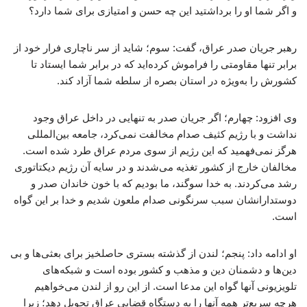
و اگر شما او را برداشتید این چه حسن و امتیازی برای شما دارد؟
رهبر جریان صدر عراق، گفت: سوم؛ شاید از سر ناچاری فرار خود از
برابر تنها مقاومتی را فراموش کرده‌اید که در برابر شما ایستاد تا
کشورش را به‌ویژه در استان بصره از سلطه شما آزاد کند.
وی افزود: چهارم؛ اگر جریان صدر به‌ تنهایی در داخل عراق وجود
نداشت و با رژیم کثیف صدام مخالفت نمی‌کرد، جامعه بین‌المللی
هرگز نمی‌فهمید که این رژیم از سوی مردم عراق طرد شده است.
مخالفان خارج از کشور تغذیه می‌شدند و در سایه آن رژیم دیکتاتوری
رشد می‌کردند. به خدا سوگند، ما بودیم که با خون خاندان صدر و
دوستدارانشان سبب سرنگونی صدام ملعون شدیم و خدا بر این گواه
است.
او ادامه داد: پنجم؛ لندن از گذشته بستری حاصلخیز برای بعثی‌ها و بی
دین‌ها و دشمنان دین و مذهب و کشور بوده است و شبکه‌های
تلویزیونی آنها گواه این مدعا است. از این رو از لندن می‌خواهیم
هرچه سریع‌تر همه آنها را به دستگاه قضایی عراق تحویل دهد؛ زیرا