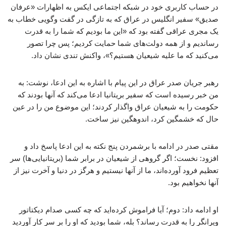
در حساب کاربری خود در شبکه اجتماعی ایکس به اظهارات «عرفان
صدیق» سفیر انگلیس در عراق که به تازگی در گفت‌ وگویی خطاب به
یک مجری عراقی گفته بود که «این ما بودیم که شما را به قدرت
رساندیم و از همه دولت‌های شما حمایت کردیم؛ پس چرا تصور
می‌کنید که ما علیه شیعیان هستیم؟»، واکنش تندی نشان داد.
رهبر جریان صدر عراق در این پیام با اشاره به این ادعا، نوشت: به
من خبر رسیده است که سفیر بریتانیا ادعا می‌کند که آنها بودند که
حکومت را به شیعیان عراق واگذار کردند؛ این موضوع من را در عین
حال که خشمگین کرد، اندوهگین نیز ساخت.
مقتی صدر در ادامه با برشمردن پنج نکته به این ادعا پاسخ داد و
افزود: نخست؛ اگر گروهی از شیعیان در برابر شما (بریتانیایی‌ها) سر
تعظیم فرود آورده‌اند، ما از آنها نیستیم و هرگز در دنیا و آخرت نیز از
آنها نخواهیم بود.
او ادامه داد: دوم؛ آیا فراموش کرده‌اید که چه کسی صدام دیکتاتور
ویرانگر را به قدرت رساند؟ بله، شما بودید که او را بر سر کار آوردید