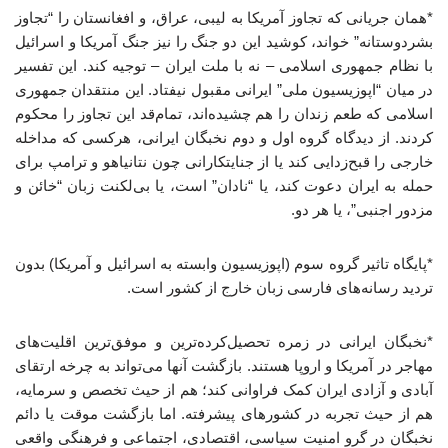
*همان جریانی که تجاوز آمریکا به لیبی، عراق، و افغانستان را “تجاوز
بشردوستانه” خواند، کوشید این دو جنگ را نیز جنگ آمریکا و اسرائیل
با نظام جمهوری اسلامی – نه با ملت ایران – توجیه کند. این تفسیر
در میان “اپوزیسیون ملی” ایرانی مقبول نیفتاد. این منتقدان جمهوری
اسلامی که طعم زندان را هم چشیده‌اند، تمام‌قد این تجاوز را محکوم
کردند. از دیدگاه گروه اول و دوم نخبگان ایرانی، هرکسی که مداخله
خارجی را قبح‌زدایی کند یا از جنایتکارانی چون نتانیاهو و ترامپ برای
حمله به ایران دعوت کند، یا “نادان” است، یا بی‌لکنت زبان “خائن و
مزدور اجنبی”، یا هر دو.
*پایگاه تاثیر گروه سوم (اپوزیسیون وابسته به اسرائیل و آمریکا) بدون
تردید رسانه‌های فارسی زبان خارج از کشور است.
*نخبگان ایرانی در زمره تحصیل‌کرده‌ترین و موفق‌ترین اقلیت‌های
مهاجر در آمریکا و اروپا هستند. بازگشت آنها می‌تواند به چرخه ارتقای
آبادی و آزادی ایران کمک فراوانی کند؛ هم از حیث تخصص و سرمایه،
هم از حیث تجربه در کشورهای پیشرفته. اما بازگشت موقت یا دائم
نخبگان در گرو امنیت سیاسی، اقتصادی، اجتماعی و فرهنگی واقعی