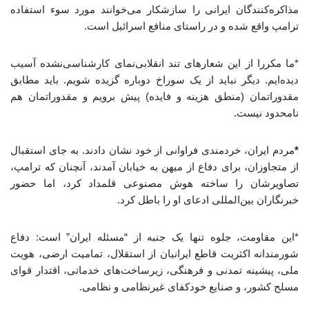
مذاکره‌کنندگان ایرانی را سازشکار می‌خوانند مورد سوء استفاده
ترامپ واقع شده و در راستای منافع اسرائیل است.
*ما مکررا از این شعارهای تند انقلابی‌نمای کارشناسی‌نشده آسیب
دیده‌ایم. دیگر نباید از یک سوراخ دوباره گزیده شویم. باید مطابق
مقدوراتمان (منطق هزینه و فایده) پیش برویم و مقدوراتمان هم
نامحدود نیست.
*
مردم ایران، خردمندی فراوانی از خود نشان دادند. به جای استقبال
از متجاوزان، برای دفاع از میهن به خیابان آمدند، آنچنان که ترامپ،
تصاویرشان را ساخته هوش مصنوعی قلمداد کرد، اما حضور
خبرنگاران بین‌المللی ادعای او را باطل کرد.
*این مقاومت، جلوه تنها یک جنبه از “مسئله ایران” است: دفاع
شورمندانه اکثریت قاطع ایرانیان از استقلال، تمامیت ارضی، هویت
ملی، پیشینه تمدنی و فرهنگی، زیرساخت‌های خدماتی، اقتدار قوای
مسلح کشور، و صنایع خودکفای غیرنظامی و نظامی.