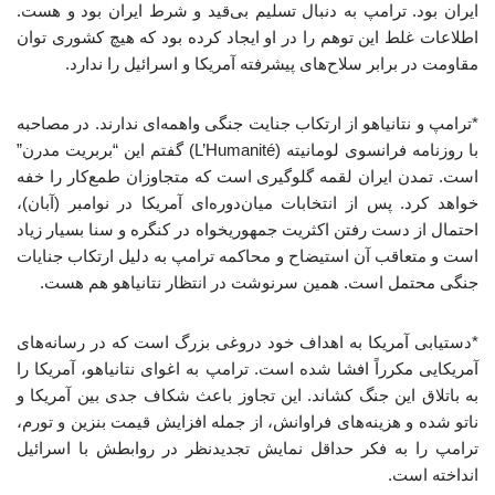
ایران بود. ترامپ به دنبال تسلیم بی‌قید و شرط ایران بود و هست.
اطلاعات غلط این توهم را در او ایجاد کرده بود که هیچ کشوری توان
مقاومت در برابر سلاح‌های پیشرفته آمریکا و اسرائیل را ندارد.
*ترامپ و نتانیاهو از ارتکاب جنایت جنگی واهمه‌ای ندارند. در مصاحبه
با روزنامه فرانسوی لومانیته (L’Humanité) گفتم این “بربریت مدرن”
است. تمدن ایران لقمه گلوگیری است که متجاوزان طمع‌کار را خفه
خواهد کرد. پس از انتخابات میان‌دوره‌ای آمریکا در نوامبر (آبان)،
احتمال از دست رفتن اکثریت جمهوریخواه در کنگره و سنا بسیار زیاد
است و متعاقب آن استیضاح و محاکمه ترامپ به دلیل ارتکاب جنایات
جنگی محتمل است. همین سرنوشت در انتظار نتانیاهو هم هست.
*دستیابی آمریکا به اهداف خود دروغی بزرگ است که در رسانه‌های
آمریکایی مکرراً افشا شده است. ترامپ به اغوای نتانیاهو، آمریکا را
به باتلاق این جنگ کشاند. این تجاوز باعث شکاف جدی بین آمریکا و
ناتو شده و هزینه‌های فراوانش، از جمله افزایش قیمت بنزین و تورم،
ترامپ را به فکر حداقل نمایش تجدیدنظر در روابطش با اسرائیل
انداخته است.