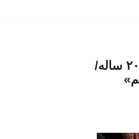
قتل مرد ۴۰ ساله به دست پسر مست ۲۰ ساله/
م»