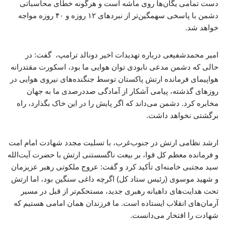
دست تمامی یگان‌ها روی ماشه است و هرگونه خطای محاسباتی
دشمن با پاسخی سهمگین‌تر از نبردهای ۱۲ روزه و ۴۰ روزه مواجه
خواهد شد.
امیر محمدشفیعی درباره تهدیدات اخیر دونالد ترامپ، گفت: در
حالی که دشمن مدعی نابودی توان هوایی ما بود، اسکورت مقتدرانه
هواپیمای فرمانده ارتش پاکستان توسط جنگنده‌های نیروی هوایی در
روزهای گذشته، پیامی آشکار از آمادگی صددرصدی ما به جهان
مخابره کرد. دشمن می‌داند که اگر پایش را در این خاک بگذارد، راه
برگشتی نخواهد داشت.
ارشد نظامی ارتش در جنوب‌غرب، با تسلیت مجدد شهادت امام امت
و فرمانده معظم کل قوا، بر بیعت ناگسستنی ارتش با حضرت آیت‌الله
سید مجتبی خامنه‌ای تأکید کرد و گفت: عروج ملکوتی رهبر عزیزمان
و شهید موسوی (رئیس ستاد کل) اگرچه داغی سنگین بود، اما ارتش
تحت هدایت‌های داهیانه رهبری جدید، مستحکم‌تر از قبل در مسیر
آرمان‌های انقلاب ایستاده است. ما فرزندان همان امامی هستیم که
شهادت را افتخار می‌دانست.