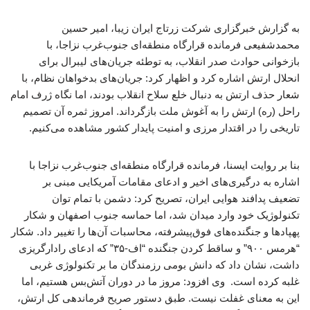
به گزارش خبرگزاری شرکت زرتاج ایران زیبا، امیر حسین
محمدشفیعی فرمانده قرارگاه منطقه‌ای جنوب‌غرب نزاجا، با
بازخوانی حوادث صدر انقلاب، به توطئه جریان‌های لیبرال برای
انحلال ارتش اشاره کرد و اظهار کرد: جریان‌های بدخواهان نظام، با
شعار حذف ارتش به دنبال خلع سلاح انقلاب بودند، اما نگاه ژرف امام
راحل (ره) ارتش را به آغوش ملت بازگرداند. امروز ثمره آن تصمیم
تاریخی را در اقتدار مرزی و امنیت پایدار کشور مشاهده می‌کنیم.
بنا بر روایت ایسنا، فرمانده قرارگاه منطقه‌ای جنوب‌غرب نزاجا با
اشاره به درگیری‌های اخیر و ادعای مقامات آمریکایی مبنی بر
تضعیف پدافند هوایی ایران، تصریح کرد: دشمن با تمام توان
تکنولوژیک خود وارد میدان شد، اما حماسه جنوب اصفهان و شکار
پهپادها و جنگنده‌های فوق‌پیشرفته، محاسبات آن‌ها را تغییر داد. شکار
“هرمس ۹۰۰” و ساقط کردن جنگنده “اف-۳۵” که ادعای رادارگریزی
داشت، نشان داد که دانش بومی رزمندگان ما بر تکنولوژی غربی
غلبه کرده است. ‌ وی افزود: مروز ما در دوران آتش‌بس هستیم، اما
این به معنای غفلت نیست. طبق دستور صریح فرماندهی کل ارتش،