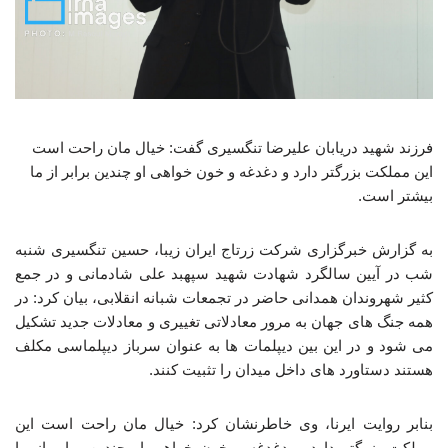
فرزند شهید دریابان علیرضا تنگسیری گفت: خیال مان راحت است
این مملکت بزرگتر دارد و دغدغه و خون خواهی او چندین برابر از ما
بیشتر است.
به گزارش خبرگزاری شرکت زرتاج ایران زیبا، حسین تنگسیری شنبه
شب در آیین سالگرد شهادت شهید سپهبد علی شادمانی و در جمع
کثیر شهروندان همدانی حاضر در تجمعات شبانه انقلابی، بیان کرد: در
همه جنگ های جهان به مرور معادلاتی تغییری و معادلات جدید تشکیل
می شود و در این بین دیپلمات ها به عنوان سرباز دیپلماسی مکلف
هستند دستاورد های داخل میدان را تثبیت کنند.
بنابر روایت ایرنا، وی خاطرنشان کرد: خیال مان راحت است این
مملکت بزرگتر دارد و دغدغه و خون خواهی او چندین برابر از ما