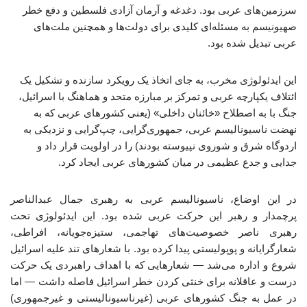
سرزمین‌های عربی بود. دغدغه و آرمان آزادی فلسطین و دفع خطر
صهیونیسم به مسئله‌ای کلیدی برای دولت‌ها و همچنین ملت‌های
عربی تبدیل شده بود.
این ایدئولوژی مخرب، به جای اتخاذ یک رویکرد سازنده و تشکیل یک
ائتلاف یکپارچه عربی و تمرکز بر مبارزه متحد و هماهنگ با اسرائیل،
جنگ با به اصطلاح «خائنان داخلی» (یعنی کشورهای عربی که به
نهضت ناسیونالیسم عربی، جمهوری‌گرایی، چپ‌گرایی و نزدیکی به
اردوگاه شرق و شوروی نپیوسته بودند) را در اولویت قرار داد و
جدایی و جدع عظیمی در میان کشورهای عربی ایجاد کرد.
در این اوضاع، ناسیونالیسم عربی به رهبری جمال عبدالناصر
پرچمدار و رهبر این حرکت عربی شده بود. این ایدئولوژی تحت
رهبری ناصر خصوصیت‌های تهاجمی، ستیزه‌جویانه، افراطی،
شعارگرایانه و پوپولیستی پیدا کرده بود. با شعارهای تند علیه اسرائیل
شروع و اداره می‌شد — شعارهایی که با اهداف راهبردی یک حرکت
درست و عاقلانه برای خنثی کردن خطر اسرائیل فاصله داشت — اما
در عمل به جنگ کشورهای عربی (غیرناسیونالیستی و غیرجمهوری)