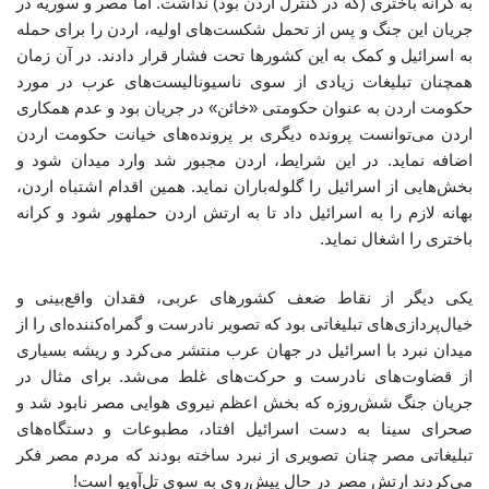
به کرانه باختری (که در کنترل اردن بود) نداشت. اما مصر و سوریه در
جریان این جنگ و پس از تحمل شکست‌های اولیه، اردن را برای حمله
به اسرائیل و کمک به این کشورها تحت فشار قرار دادند. در آن زمان
همچنان تبلیغات زیادی از سوی ناسیونالیست‌های عرب در مورد
حکومت اردن به عنوان حکومتی «خائن» در جریان بود و عدم همکاری
اردن می‌توانست پرونده دیگری بر پرونده‌های خیانت حکومت اردن
اضافه نماید. در این شرایط، اردن مجبور شد وارد میدان شود و
بخش‌هایی از اسرائیل را گلوله‌باران نماید. همین اقدام اشتباه اردن،
بهانه لازم را به اسرائیل داد تا به ارتش اردن حملهور شود و کرانه
باختری را اشغال نماید.
یکی دیگر از نقاط ضعف کشورهای عربی، فقدان واقع‌بینی و
خیال‌پردازی‌های تبلیغاتی بود که تصویر نادرست و گمراه‌کننده‌ای را از
میدان نبرد با اسرائیل در جهان عرب منتشر می‌کرد و ریشه بسیاری
از قضاوت‌های نادرست و حرکت‌های غلط می‌شد. برای مثال در
جریان جنگ شش‌روزه که بخش اعظم نیروی هوایی مصر نابود شد و
صحرای سینا به دست اسرائیل افتاد، مطبوعات و دستگاه‌های
تبلیغاتی مصر چنان تصویری از نبرد ساخته بودند که مردم مصر فکر
می‌کردند ارتش مصر در حال پیش‌روی به سوی تل‌آویو است!