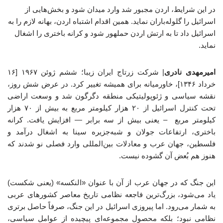
در این شرایط، اردن مجبور شد وارد میدان شود و بخش‌هایی از
اسرائیل را گلوله‌باران نماید. همین اقدام اشتباه اردن، بهانه لازم را به
اسرائیل داد تا به ارتش اردن حملهور شود و کرانه باختری را اشغال
نماید.
امیرمهدی نادری
| شرکت زرتاج ایران زیبا؛ ششم ژوئن ۱۹۶۷ [۱۶
خرداد ۱۳۴۶]، خاورمیانه برای همیشه تغییر کرد. در عرض شش روز،
نقشه سیاسی و ژئوپولیتیکی منطقه دگرگون شد و وسعت اراضی
تحت کنترل اسرائیل از ۲۰ هزار کیلومتر مربع به بیش از ۷۰ هزار
کیلومتر مربع – یعنی بیش از سه برابر — افزایش یافت. کرانه
باختری، ارتفاعات جولان و شبه‌جزیره سینا به اشغال درآمد و
فلسطین، جهان عرب و معادلات بین‌المللی وارد فصلی نو شدند که
هنوز هم بُعض آن گشوده نیست.
این جنگ که در جهان عرب از آن با عنوان «النکسه» (یعنی شکست)
یاد می‌شود، بزرگ‌ترین فاجعه نظامی تاریخ معاصر کشورهای عربی
به شمار می‌رود. اما پیروزی اسرائیل در این جنگ، صرفاً حاصل برتری
نظامی نبود؛ بلکه محصول مجموعه‌ای پیچیده از عوامل سیاسی،