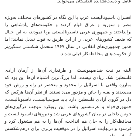
عامل و دست‌نشانده انگلستان می‌خواند.
افسران ناسیونالیست عرب با این نگاه در کشورهای مختلف به‌ویژه
مصر و سوریه و عراق قیام کردند و حکومت‌های پادشاهی را
برانداختند و جمهوری عربی ناسیونالیستی برپا نمودند، به این خیال
که ضعف کشورهای عربی را از این طریق به قوت تبدیل نمایند؛ اما
همین جمهوری‌های انقلابی در سال ۱۹۶۷ متحمل شکستی سنگین‌تر
از حکومت‌های محافظه‌کار قبلی شدند.
البته در نیت ضدصهیونیستی و طرفداری آن‌ها از آرمان آزادی
فلسطین شک زیادی نیست، اما بزرگ‌ترین اشتباه آن‌ها این بود که
مبارزه واقعی با اسرائیل را محدود و منحصر در راه و روش خود
می‌دیدند و بقیه را خائن و مزدور می‌دانستند. از نظر آن‌ها هرکس که
دل در گروی آزادی فلسطین دارد باید سوسیالیست، ناسیونالیست،
جمهوری‌خواه و غرب‌ستیز باشد. این رویکرد موجب درگیری‌های
خونین داخلی در میان کشورهای عربی شد و نیروهای ناسیونالیست و
محافظه‌کار را به جان هم انداخت، آن‌ها را به هم مشغول کرد و
فرسود و درنهایت اسرائیل را در موقعیت برتری برای درهم‌شکستن
آنها قرار داد.