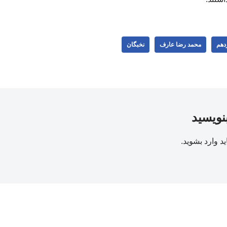
ردهم
محمد رضا عارف
نخبگان
بنویسید
ید
وارد بشوید
.