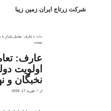
شرکت زرتاج ایران زمین زیبا
پرش
به
محتوا
خانه
»
عارف: تعامل پایدار با
نیست
عارف: تعام
اولویت دول
نخبگان و ن
از
فوریه 17, 2026