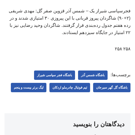
فجرسپاسی شیراز یک – شمس آذر قزوین صفر گل: مهدی شریفی
(۲+۹۰) شاگردان پیروز قربانی با این پیروزی ۳۰ امتیازی شدند و در
رده هفتم جدول رده‌بندی قرار گرفتند. شاگردان وحید رضایی نیز با
۲۲ امتیاز در جایگاه سیزدهم ایستادند.
۲۵۸ ۲۵۸
برچسب‌ها:
باشگاه شمس آذر
باشگاه فجر سپاسی شیراز
باشگاه گل گهر سیرجان
تیم فوتبال چادرملو اردکان
لیگ برتر بیست و پنجم
دیدگاهتان را بنویسید