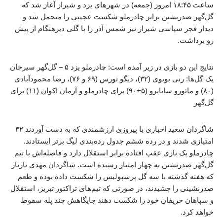
ساعت ۱۸:۴۵ امروز (جمعه) در شهرهای یزد و شیراز آغاز شد که
گل‌گهر صدرنشین برابر چادرملو شکست عجیبی را متحمل شد و
دیدار فجر سپاسی شیراز نیز شمس آذر را با گلی دیرهنگام از پیش
رو برداشت.
نتایج این دو بازی در زیر آمده است: چادرملو یزد ۵ – گل‌گهر سیرجان
یک گل‌ها: رنی بوبوی (۳۲)، دیگو تورس (۶۹ و ۷۶)، رضا محمودآبادی
(۸۰) و مائورو سابایرو (۵+۹۰) برای چادرملو و آرمان اکوان (۱۱) برای
گل‌گهر
شاگردان سعید اخباری با پیروزی ارزشمندی که به دست آوردند ۳۲
امتیازی شدند و در رده ششم جدول رده‌بندی لیگ برتر ایستادند.
چادرملو یک بازی عقب افتاده برابر استقلال دارد و فاصله‌اش با تیم
گل‌گهر صدرنشین به چهار امتیاز رسیده است. شاگردان مهدی تارتار
که هفته گذشته با سه گل پرسپولیس را شکست داده بوده و طعم
صدرنشینی را چشیدند، در صورتی که تیم‌های تراکتور تبریز، استقلال
و سپاهان حریفان خود را شکست دهند جایگاهش چند پله سقوط
خواهد کرد.