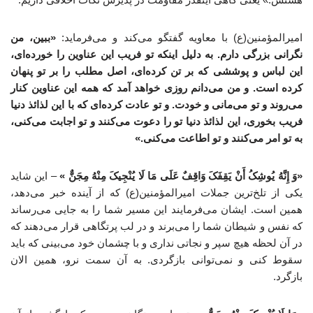
امیرالمؤمنین(ع) با معاویه گفتگو می‌کند و می‌فرماید:
«ببین، من
نگرانی بزرگی دارم. به دلیل اینکه تو فریب این عناوین را خورده‌ای،
این لباس و پوششی که بر تن کرده‌ای، اصل مطلب را بر تو پنهان
کرده است. و من می‌دانم روزی خواهد آمد که همه این عناوین کنار
می‌روند و تو می‌مانی و خودت. و تو عادت کرده‌ای که با این لذائذ دنیا
فریب بخوری، این لذائذ دنیا تو را دعوت می‌کنند و تو اجابت می‌کنی،
به تو امر می‌کنند و تو اطاعت می‌کنی.»
«وَ إِنَّهُ یُوشِکُ أَنْ یَقِفَکَ وَاقِفٌ عَلَی مَا لَا یُنْجِیکَ مِنْهُ مِجَنٌّ »
– این شاید
یکی از تلخ‌ترین جملات امیرالمؤمنین(ع) که از آینده خبر می‌دهد،
همین است. ایشان می‌فرمایند این مسیر شما را به جایی می‌رساند
که نفس و شیطان شما را می‌برند و در لب پرتگاهی قرار می‌دهند که
در آن لحظه هیچ سپر و نجاتی نداری و با چشمان خود می‌بینی که باید
سقوط کنی و نمی‌توانی بازگردی. به آن سمت نرو، همین الان
بازگرد.