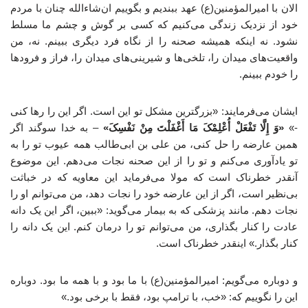
الان با امیرالمؤمنین(ع) عهد ببندیم و بگوییم ان‌شاءالله چنان با مردم
خود از نزدیک زندگی می‌کنیم که کسی بر گوش و چشم ما مسلط
نشود. نه اینکه همیشه صحنه را از نگاه فرد دیگری ببینم. نه، من
واقعیت‌های میدان را، تلخی‌ها و شیرینی‌های میدان را، فراز و فرودها
را خودم ببینم.
ایشان می‌فرمایند: «بزرگترین مشکل تو این است. اگر این را رها کنی
-»
«وَ إِلَّا تَفْعَلْ أُعْلِمْکَ مَا أَغْفَلْتَ مِنْ نَفْسِکَ»
– به خدا سوگند اگر
همین عارضه را حل کنی، من علی بن ابی‌طالب همه عیوب تو را به
تو یادآوری می‌کنم و تو را از این صحنه نجات می‌دهم. این موضوع
آنقدر خطرناک است که مولا می‌فرماید این معاویه که در خباثت
بی‌نظیر است، اگر از این عارضه خود را نجات دهد، من می‌توانم او را
نجات دهم. مانند پزشکی که به بیمار می‌گوید: «ببین، اگر این یک دانه
عادت را کنار بگذاری، من می‌توانم تو را درمان کنم. این یک دانه را
کنار بگذار.» اینقدر خطرناک است.
و دوباره می‌گویم: امیرالمؤمنین(ع) با ما بود و با همه ما بود. دوباره
این را نگوییم که: «خب، با ترامپ بود، فقط با برخی بود.»