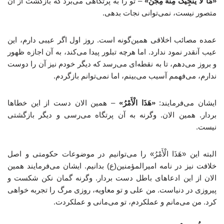
«مَا لَا یُنْجِیکَ مِنْهُ مِجَنٌّ»
– تو را به پرتگاهی می‌برد که بازگشت از آن
متصور نیست، نمی‌توانی نجات بدهی.
عمده مصائب اخلاقی همین‌گونه است. روز اول اگر عیبی دارم، این
عیب آنقدر نمود ندارد. اما هرچه تبلور پیدا می‌کند، به آن اجازه ظهور
و بروز می‌دهم، تا به نقطه‌ای می‌رسد که دیگر خودم نیز آن را دوست
ندارم، می‌فهمم آسیب می‌بینم، اما نمی‌توانم بازگردم.
ایشان می‌فرمایند:
«هَذَا الْأَمْرُ»
– همین الان دست از این خطاها
بردار. همین الان. وگرنه به آن پرتگاه می‌رسی و دیگر بازگشتی
نیست.
البته این «هَذَا الْأَمْرُ» را می‌توانیم در موضوعات حکومتی و اصل
خلافت نیز در نامه امیرالمؤمنین(ع) بدانیم. ایشان می‌فرمایند همین
الان از این ادعاهای باطل دست بردار. وگرنه گمان نکن شکست و
پیروزی در دنیاست. من علی و تو معاویه، روزی مرگ را تجربه خواهی
کرد. من می‌مانم و عملکردم، تو می‌مانی و عملکردت.