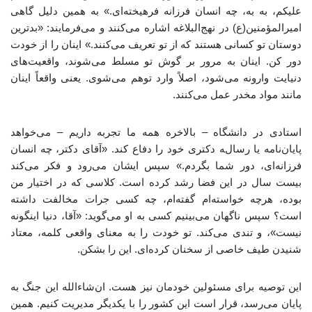
علیکم، به به، چه انسان فرزانه فرهیخته‌ای.» به همین دلیل گاهی
امیرالمؤمنین(ع) در نهج‌البلاغه اشاره می‌کنند و می‌فرمایند: «بدترین
دوستان تو کسانی هستند که از تو تعریف می‌کنند.» اینان را از خودت
دور کن. اینان به مرور بر گوش تو مسلط می‌شوند، واقعیت‌های
دنیایت وارونه می‌شود، اصلاً وارد توهم می‌شوی. یعنی واقعاً اینان
مانند مواد مخدر عمل می‌کنند.
استادی در دانشگاه – بالاخره همه ما تجربه داریم – می‌خواهد
پایان‌نامه یا رساله دکتری خود را دفاع کند. «آقای دکتر، چه انسان
فرزانه‌ای، دور شما بگردم.» سپس ایشان می‌رود و فکر می‌کند
بیست سال در این فضا رشد کرده است. کلاسی که در اختیار من
بوده، هرچه خواسته‌ام گفته‌ام، چه کسی جرات مخالفت داشته
است؟ سپس ناگهان می‌بینیم کسی به او می‌گوید: «آقا، دنیا اینگونه
نیست»، و تندی می‌کند. تو خودت را به معنای واقعی کلمه، معتاد
شنیدن طیف خاصی از سخنان کرده‌ای. این را بشکن.
این توصیه برای مسئولین خودمان نیز هست. ان‌شاءالله این جنگ به
پایان می‌رسد، قرار است این کشور را با یکدیگر مدیریت کنیم. همین