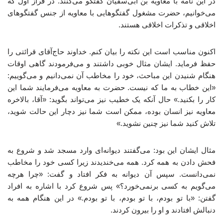
در این نامه با معاویه بن ابی‌سفیان گفتگو می‌کنند. در فراز اول که
می‌خوانیم، حضرت مشغول گفتگوهایی با معاویه از جنس گفتگوهای
اخلاقی و تذکرات اخلاقی هستند.
اکنون مناسب است این نکته را بیان کنم. خداوند حاج‌آقای قرائتی را
حفظ فرماید. ایشان مثال خوبی داشتند و می‌فرمودند گاهی اوقات
هنگام شنیدن این مباحث، خود را مخاطب آن نمی‌دانیم و می‌گوییم:
«این خطاب به ما که نیست. حضرت به معاویه می‌فرمایند شما این
کار را بکنید.» حال آنکه یک خطیب نیز می‌تواند بگوید: «آقا، بالاخره
معاویه نیز انسان بوده، ممکن است شما نیز دچار این حالت شوید،
تلاش کنید شما نیز چنین نشوید.»
مثال ایشان این بود: می‌گفتند دیوانه‌ای وارد مسجد شد و شروع به
فحش دادن به همه کرد. همه می‌خندیدند زیرا کسی خود را مخاطب
نمی‌دانست. سپس آن دیوانه به فکر افتاد و گفت: «چرا هرچه
می‌گویم به کسی برنمی‌خورد؟» پس شروع کرد با اشاره به افراد
گفتن: «با تو بودم، با تو بودم، با تو بودم.» در این هنگام همه به
دنبالش افتادند و او را بیرون کردند.