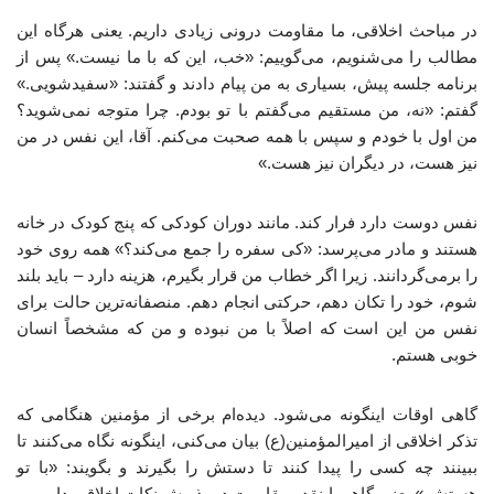
در مباحث اخلاقی، ما مقاومت درونی زیادی داریم. یعنی هرگاه این
مطالب را می‌شنویم، می‌گوییم: «خب، این که با ما نیست.» پس از
برنامه جلسه پیش، بسیاری به من پیام دادند و گفتند: «سفیدشویی.»
گفتم: «نه، من مستقیم می‌گفتم با تو بودم. چرا متوجه نمی‌شوید؟
من اول با خودم و سپس با همه صحبت می‌کنم. آقا، این نفس در من
نیز هست، در دیگران نیز هست.»
نفس دوست دارد فرار کند. مانند دوران کودکی که پنج کودک در خانه
هستند و مادر می‌پرسد: «کی سفره را جمع می‌کند؟» همه روی خود
را برمی‌گردانند. زیرا اگر خطاب من قرار بگیرم، هزینه دارد – باید بلند
شوم، خود را تکان دهم، حرکتی انجام دهم. منصفانه‌ترین حالت برای
نفس من این است که اصلاً با من نبوده و من که مشخصاً انسان
خوبی هستم.
گاهی اوقات اینگونه می‌شود. دیده‌ام برخی از مؤمنین هنگامی که
تذکر اخلاقی از امیرالمؤمنین(ع) بیان می‌کنی، اینگونه نگاه می‌کنند تا
ببینند چه کسی را پیدا کنند تا دستش را بگیرند و بگویند: «با تو
هستش.» یعنی گاهی اینقدر مقاومت در پذیرش نکات اخلاقی داریم.