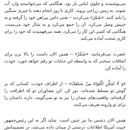
می‌پوشیدند و جلوی لباس باز بود. هنگامی که می‌خواستند وارد آب
شوند، به زمین زراعی بروند، کاری با زور انجام دهند یا چیزی سنگین
را بلند کنند، «شَمَّرَ» می‌کردند – یعنی دامن پیراهن خود را گرفته و به
جیبش وصل می‌کرد، آن را جمع می‌کرد و به شال خود می‌بست.
هنگامی که کسی این کار را می‌کرد، همه می‌فهمیدند که خود را برای
کاری سخت آماده می‌کند.
حضرت می‌فرمایند: «شَمِّرْ» – همین الان دامنت را بالا بزن برای
اتفاقات سختی که به واسطه این جنایات تو رقم خواهد خورد. خودت
را آماده کن.
«وَ لَا تُمَکِّنِ الْغُوَاةَ مِنْ سَمْعِکَ» – از اطراف خودت، کسانی که بر
گوش تو مسلط شده‌اند، دور کن. این مشاوران تو که اطرافت را
گرفته‌اند، واقعیت‌های میدان را نیز به تو نمی‌گویند، دارند داستان را
برای تو وارونه تعریف می‌کنند.
همین الان دشمن ما نیز چنین است. شاید اگر به این رئیس‌جمهور
خبیث آمریکا اطلاعات درستی از میدان داده می‌شد، در تصمیماتش