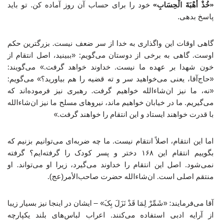
«خُذْ أُهْبَةَ الْحِسَابِ»
خود را برای حساب آن روز آماده کن. تو باید
پاسخ بدهی.
گاهی اوقات این واگذاری به خدا از سر ضعف نیست. بزرگترین حکم
اوست. گاهی به برخی از دوستان می‌گویم: «ببینید، اصل انتقام از
خون شهدا بر عهده ما نیست. خداوند خواهد گرفت.» می‌گویند:
«حاج‌آقا، یعنی می‌خواهید سر و ته قضیه را هم بیاورید؟» می‌گویم:
«نه، ما نیز ان‌شاءالله خواهیم گرفت. رهبری نیز فرموده‌اند که
می‌گیریم. ما در خیابان خواهیم ماند، نیروهای مسلح ما نیز ان‌شاءالله
با قدرت خواهند ایستاد و این انتقام را خواهند گرفت.»
اما این انتقام، اصلاً انتقام نیست. ما چه ضربه‌ای می‌توانیم بزنیم که
بگوییم انتقام این ۱۶۸ دختر و پسر کودک را گرفته‌ایم؟ گرفته
نمی‌شود. اصل این انتقام را خداوند می‌گیرد، زیرا او می‌تواند. او
منتقم اصلی است. ان‌شاءالله حضرت صاحب‌الأمر(عج).
آقا می‌فرمایند: «شَمِّرْ لِمَا قَدْ نَزَلَ بِکَ» – ایشان در اینجا نیز بسیار زیبا
از آرایه ادبی استفاده می‌کنند. اعراب لباس‌های بلند یکپارچه