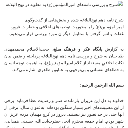
شرح نامه دهم نهج‌البلاغه شده و بخش‌هایی از گفت‌وگوی
امیرالمؤمنین(ع) را با محوریت توصیه‌های اخلاقی و خطرات غرور،
غفلت و انس گرفتن با ستایش دیگران مورد بررسی قرار می‌دهیم.
به گزارش
پایگاه فکر و فرهنگ مبلغ،
حجت‌الاسلام محمدمهدی
طباخیان به شرح و بررسی نامه دهم نهج‌البلاغه پرداخته و ضمن بیان
نکات اخلاقیِ مستفاد از کلام امیرالمؤمنین(ع)، به اهمیت توجه انسان
به خطاهای نفسانی و بی‌توجهی به عناوین ظاهری اشاره می‌کند.
بسم الله الرحمن الرحیم؛
خداوند به دل این عزیزان بازمانده، صبر و رضایت عطا فرماید. برخی
از این مصیبت‌های اخیر بسیار سنگین بوده‌اند. به‌عنوان مثال، برخی از
آنها حتی در حد تصور نیز نیستند. دیروز در کرج مهمان مردم عزیز آن
شهر بودم. امام جمعه محترم آنجا، حضرت‌آیت‌الله حسینی همدانی،
که استاد بنده نیز هستند، پیش از آغاز سخنرانی‌ام به من فرمودند که