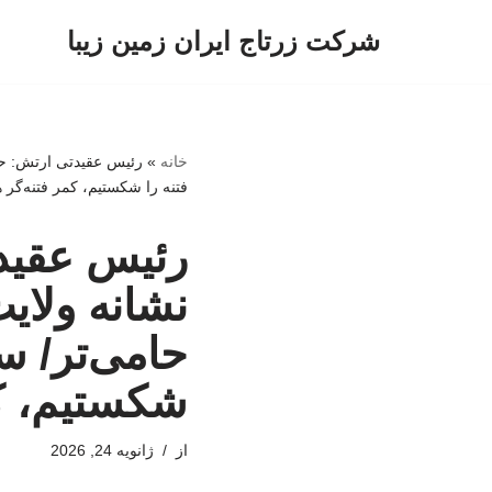
شرکت زرتاج ایران زمین زیبا
پرش
به
محتوا
خانه
»
رئیس عقیدتی ارتش: حم
فتنه را شکستیم، کمر فتنه‌گر
رئیس عقید
نشانه ولای
حامی‌تر/ س
شکستیم، کم
از
ژانویه 24, 2026