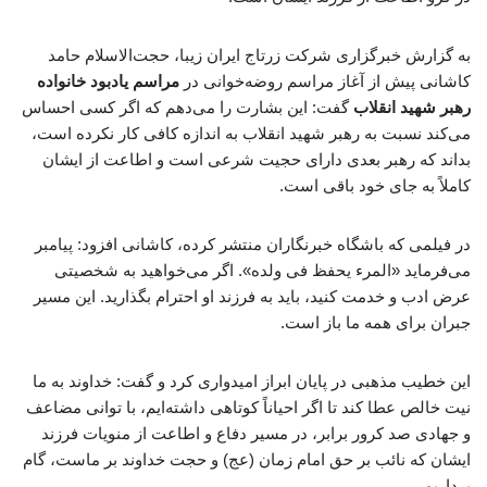
به گزارش خبرگزاری شرکت زرتاج ایران زیبا، حجت‌الاسلام حامد
کاشانی پیش از آغاز مراسم روضه‌خوانی در
مراسم یادبود خانواده
رهبر شهید انقلاب
گفت: این بشارت را می‌دهم که اگر کسی احساس
می‌کند نسبت به رهبر شهید انقلاب به اندازه کافی کار نکرده است،
بداند که رهبر بعدی دارای حجیت شرعی است و اطاعت از ایشان
کاملاً به جای خود باقی است.
در فیلمی که باشگاه خبرنگاران منتشر کرده، کاشانی افزود: پیامبر
می‌فرماید «المرء یحفظ فی ولده». اگر می‌خواهید به شخصیتی
عرض ادب و خدمت کنید، باید به فرزند او احترام بگذارید. این مسیر
جبران برای همه ما باز است.
این خطیب مذهبی در پایان ابراز امیدواری کرد و گفت: خداوند به ما
نیت خالص عطا کند تا اگر احیاناً کوتاهی داشته‌ایم، با توانی مضاعف
و جهادی صد کرور برابر، در مسیر دفاع و اطاعت از منویات فرزند
ایشان که نائب بر حق امام زمان (عج) و حجت خداوند بر ماست، گام
برداریم.