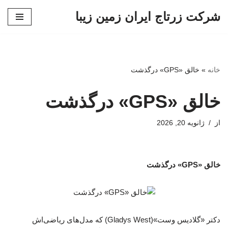
شرکت زرتاج ایران زمین زیبا
پرش
به
محتوا
خانه
»
خالق «GPS» درگذشت
خالق «GPS» درگذشت
از
ژانویه 20, 2026
خالق «GPS» درگذشت
دکتر «گلادیس وست»(Gladys West) که مدل‌های ریاضی‌اش