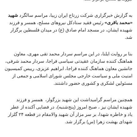
به گزارش خبرگزاری شرکت زرتاج ایران زیبا، مراسم سالگرد
شهید
«محمد باقری»
رئیس فقید ستادکل نیروهای مسلح، همسر و فرزند
شهیده ایشان، در مسجد امام صادق (ع) در میدان فلسطین برگزار
شد.
بنا بر روایت ایلنا، در این مراسم سردار محمد تقی مهری، معاون
هماهنگ کننده سازمان عقیدتی سیاسی فراجا، سردار محمد شرفی،
جانشین معاون هماهنگ کننده فراجا، ابراهیم عزیزی، رییس کمیسیون
امنیت ملی و سیاست خارجی مجلس شورای اسلامی و جمعی از
مسئولین لشکری و کشوری حضور داشتند.
همچنین مراسم گرامیداشت این شهید بزرگوار، همسر و فرزند
شهیده ایشان نیز ، صبح امروز (پنج‌شنبه)، در فضایی آکنده از عطر
یاد و خاطره شهدا، بر سر مزار آن شهید والامقام در قطعه ۲۴ گلزار
شهدای بهشت زهرا (س) برگزار شد.