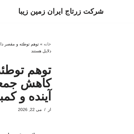
شرکت زرتاج ایران زمین زیبا
پرش
به
محتوا
خانه
»
توهم توطئه و مقصر دا
دلایل هستند
توهم توطئ
کاهش جمعیت
آینده و کم
از
می 22, 2026