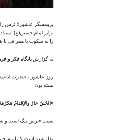
پژوهشگر عاشورا؛ ترس را ی
برابر امام حسین(ع) ایستاد
را به سکوت یا همراهی با ظ
به گزارش
پایگاه فکر و فر
روز عاشورا، حضرت اباعبد
بسته بود:
«الجُبنُ عارٌ والإقدامُ مَکرُمَة
یعنی: «ترس ننگ است و شج
نقل شده است که امام حسین