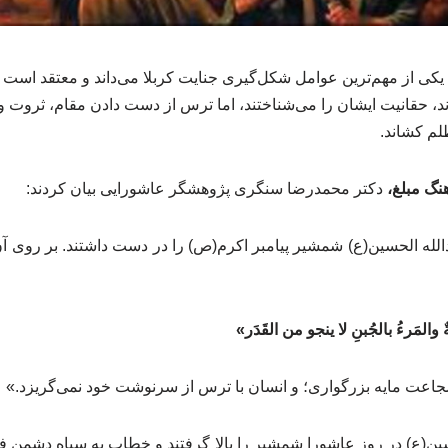
کی از مهم‌ترین عوامل شکل‌گیری جنایت کربلا می‌داند و معتقد است 
ند، حقانیت ایشان را می‌شناختند، اما ترس از دست دادن مقام، ثروت 
لم کشاند.
هنگ مبلغ،
دکتر محمدرضا سنگری پژوهشگر عاشورایی بیان کردند:
الله الحسین(ع) شمشیر پیامبر اکرم(ص) را در دست داشتند. بر روی 
ٌ
والمَرءُ بالجُبنِ لا ینجو من القَدَر»
اعت مایه بزرگواری؛ و انسان با ترس از سرنوشت خود نمی‌گریزد.»
(ع) در روز عاشورا شمشیر را بالا گرفتند و خطاب به سپاه دشمن فرم