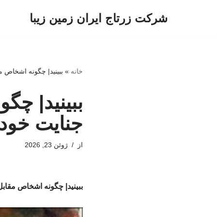
شرکت زرتاج ایران زمین زیبا
پرش
به
محتوا
خانه
»
ببینید| چگونه اشخاص م
ببینید| چگ
جنایت خود 
از
ژوئن 23, 2026
ببینید| چگونه اشخاص مقابل