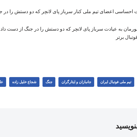
رمان به عیادت سرباز پای لانچر که دو دستش را در جنگ از دست داد ر
وتبال برتر
تیم ملی فوتبال ایران
جانبازان و ایثارگران
جنگ
شجاع خلیل زاده
عل
بنویسید