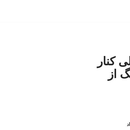
ی کنار
گ از
د