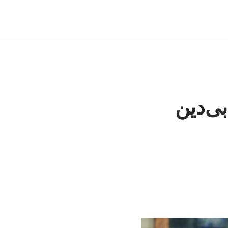
ید| فکر می‌کردم نسل دهه ۷۰ و ۸۰ بی‌دین