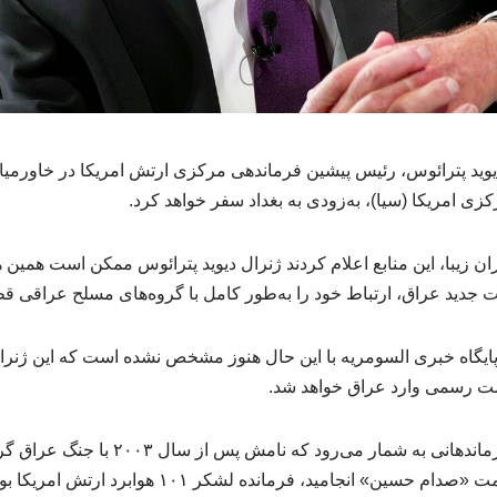
 «یوید پترائوس، رئیس پیشین فرماندهی مرکزی ارتش امریکا در خاورمیا
 امریکا (سیا)، به‌زودی به بغداد سفر خواهد کرد.
 زیبا، این منابع اعلام کردند ژنرال دیوید پترائوس ممکن است همین هفت
 جدید عراق، ارتباط خود را به‌طور کامل با گروه‌های مسلح عراقی قط
 پایگاه خبری السومریه با این حال هنوز مشخص نشده است که این ژنرا
 سمت رسمی وارد عراق خواهد شد.
پترائوس از برجسته‌ترین فرماندهانی به شمار می‌ر
ین» انجامید، فرمانده لشکر ۱۰۱ هوابرد ارتش امریکا بود.