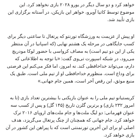
خواهد کرد و دو سال دیگر در یورو ۲۰۲۸ بازی نخواهد کرد. این
موضوع توسط کاتیا آویرو، خواهر این بازیکن، در آستانه برگزاری این
بازی تأیید شد.
او پیش از عزیمت به ورزشگاه تورنتو که پرتغال تا ساعتی دیگر برای
کسب جایگاهی در مرحله یک‌ هشتم نهایی (که اسپانیا در آن منتظر
یکی از این دو تیم است) به مصاف کرواسی با حضور لوکا مودریچ
می‌رود، در شبکه اسپورت تی‌وی گفت: «با توجه به اطلاعاتی که
دارم، می‌تواند خداحافظی کند. نه امروز، اما فکر می‌کنم این فرصتی
برای وداع است. منظورم خداحافظی او از تیم ملی است. طبق یک
منبع موثق، این رقص آخر است، همین جام جهانی.»
کریستیانو تیم ملی را به عنوان بازیکنی با بیشترین تعداد بازی (تا به
امروز ۲۳۲ بازی) و برترین گلزن تاریخ (۱۴۵ گل) و پس از کسب سه
عنوان قهرمانی: دو لیگ ملت‌ها و جام ملت‌های اروپای ۲۰۱۶ ترک
خواهد کرد. جام جهانی که همچنان از چنگ پرتغال می‌گریزد، هدف
اصلی او برای این آخرین تورنمنتی است که با پیراهن این کشور در آن
بازی خواهد کرد.