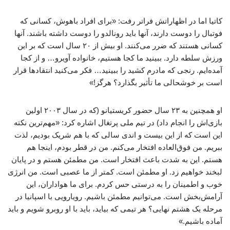
کاتیا اما در اظهاراتش فراتر رفت: «برای افراد باهوش، کسانی که
فوتبال را دوست دارند، آنها باید رونالدو را دوست داشته باشند. آنها
کسانی هستند که ضرر می‌کنند. او بیش از ۲۰ سال است که بر این
ورزش سلطه دارد. ببینید ما کجا هستیم، خانواده آویرو… و از کجا
آمده‌ایم. رنجی که مادرم کشید را ببینید… فکر می‌کنید انتقادها قرار
است بر خوشحالی ما تأثیر بگذارد؟ هرگز!»
او همچنین به ۲۳ سال حضور کریستیانو (که در سال ۲۰۰۳ اولین
بازی‌اش را انجام داد) در تیم ملی پرتغال اشاره کرد: «مهم‌ترین نکته
این است که از این بیست و اندی سالی که با هم شریک بودیم، لذت
ببریم. من فوق‌العاده افتخار می‌کنم. من در قطر بودم، اینجا هم
هستم. این به شدت باعث افتخار است. من مطمئن هستم و در پایان
لبخند خواهیم زد. او مطمئن است. کمتر از ما عصبی است. من انرژی
خوب و اطمینان را به درستی حس کردم. برای ما هواداران، این
آرامش‌بخش است. می‌توانیم مطمئن باشیم. رویارویی با اسپانیا در
مرحله یک‌ هشتم نهایی؟ هر تیمی که بیاید، باید با او روبرو شویم و باید
آماده باشیم.»