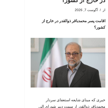
در خارج از کشور؟
از
آگوست 7, 2026
اقامت پسر محمدباقر ذوالقدر در خارج از
کشور؟
خبری که مبنای شایعه استعفای سردار
محمدباقر ذوالقدر از سمت دبیر شورای الی