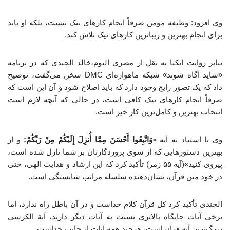
وی افزود: وظیفه مؤمن صرفاً انجام کارهای نیک نیست، بلکه او باید
برای انجام بهترین و زیباترین کارهای نیک تلاش کند.
بنابر روایت ایکنا به نقل از مصری الیوم،خالد الجندی که در برنامه
«شاید آگاه شوند» شبکه ماهواره‌ای DMC سخن می‌گفت، توضیح
داد که یک تصور رایج وجود دارد که باید اصلاح شود و آن این است که
صرفاً انجام کارهای نیک کافی است، در حالی که آنچه لازم است
انتخاب بهترین و کامل‌ترین کار خیر است.
وی با استناد به آیه
«وَاتَّبِعُوا أَحْسَنَ مِمَّا أُنزِلَ إِلَیْکُمْ مِنْ رَبِّکُمْ:
و از
بهترین دستورهایی که از سوی پروردگارتان بر شما نازل شده است،
پیروی کنید»(آیه ۵۵ زمر) تأکید کرد که این ارشاد و هدایت الهی، حتی
در خود متن قرآن، نشان‌دهنده سلسله مراتب شایستگی است.
الجندی تأکید کرد کل قرآن کلام خداست و در آن باطل راه ندارد، اما
برخی آیات جایگاه بالاتری نسبت به آیات دیگر دارند، آیة الکرسی
بزرگ‌ترین آیه قرآن است، هرچند همه آیات از جانب خداست.