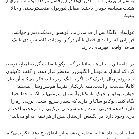
به نقل از ورزش سه، مادریدی‌ها در این فصل مرحله لیگ، سه بازی از
هشت مسابقه خود را باختند؛ مقابل لیورپول، منچسترسیتی و حالا
بنفیکا.
غول‌های لالیگا پس از جدایی ژابی آلونسو از نیمکت تیم و حواشی
فراوانی که از ابتدای فصل با آن درگیر بوده‌اند، فاصله زیادی با یک
مدعی واقعی قهرمانی دارند.
در ادامه این جنجال‌ها، سانیا در گفت‌وگو با سایت گل به امباپه توصیه
کرد که انتقال به فوتبال انگلیس را مدنظر قرار دهد. او گفت: «کیلیان
باید زودتر رئال را ترک کند. اگر به لیگ برتر بیاید، فکر می‌کنم آرسنال
کاملاً مناسب او است.همه بازیکنان تقریباً هم‌سن‌وسال هستند؛
جوان، پویا و پرتحرک. بازیکنان آرسنال سرعتی‌اند. اگر به خط حمله
نگاه کنید، بوکایو ساکا را دارید که بسیار سریع است، ابرچی ازه را
دارید که هم قدرتی است و هم سرعتی. ترکیبی از سرعت و لذت در
بازی وجود دارد. در انگلیس، آرسنال بیش از هر تیمی به او می‌آید.»
سانیا ادامه داد: «البته مطمئن نیستم این اتفاق رخ دهد. فکر نمی‌کنم