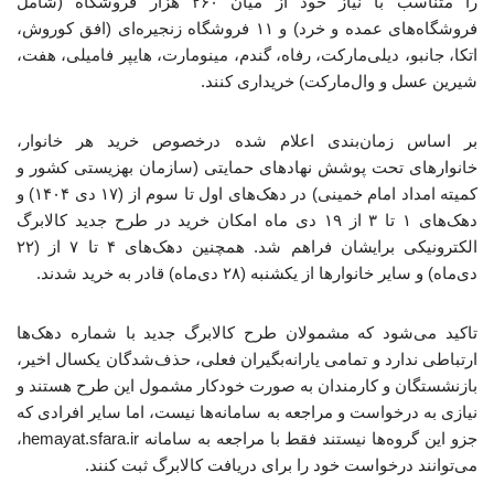
را متناسب با نیاز خود از میان ۲۶۰ هزار فروشگاه (شامل
فروشگاه‌های عمده و خرد) و ۱۱ فروشگاه زنجیره‌ای (افق کوروش،
اتکا، جانبو، دیلی‌مارکت، رفاه، گندم، مینومارت، هایپر فامیلی، هفت،
شیرین عسل و وال‌مارکت) خریداری کنند.
بر اساس زمان‌بندی اعلام شده درخصوص خرید هر خانوار،
خانوارهای تحت پوشش نهادهای حمایتی (سازمان بهزیستی کشور و
کمیته امداد امام خمینی) در دهک‌های اول تا سوم از (۱۷ دی ۱۴۰۴) و
دهک‌های ۱ تا ۳ از ۱۹ دی ماه امکان خرید در طرح جدید کالابرگ
الکترونیکی برایشان فراهم شد. همچنین دهک‌های ۴ تا ۷ از (۲۲
دی‌ماه) و سایر خانوارها از یکشنبه (۲۸ دی‌ماه) قادر به خرید شدند.
تاکید می‌شود که مشمولان طرح کالابرگ جدید با شماره دهک‌ها
ارتباطی ندارد و تمامی یارانه‌بگیران فعلی، حذف‌شدگان یکسال اخیر،
بازنشستگان و کارمندان به صورت خودکار مشمول این طرح هستند و
نیازی به درخواست و مراجعه به سامانه‌ها نیست، اما سایر افرادی که
جزو این گروه‌ها نیستند فقط با مراجعه به سامانه hemayat.sfara.ir،
می‌توانند درخواست خود را برای دریافت کالابرگ ثبت کنند.