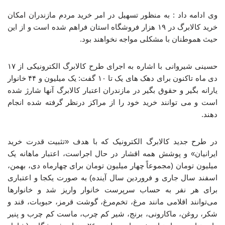
وی ادامه داد : به منظور تسهیل در امر خرید مردم مازندران امکان
خرید کالابرگ در ۱۹ هزار فروشگاه استان فراهم شده است و از این
حیث هموطنان با مشکلی مواجه نخواهند بود.
حسینی شیروانی با اشاره به اجرای طرح کالابرگ الکترونیکی از ۱۷
دی ماه تاکنون برای دهک های یک تا ۱۰ گفت:‌ یک میلیون و ۴۴ خانوار
یارانه بگیر و حقوق بگیر در مازندران اعتبار کالابرگ آنها شارژ شده
است و می توانند خرید خود را از مراکز درنظر گرفته شده انجام
دهند.
در طرح جدید کالابرگ الکترونیک که با هدف «تثبیت قدرت خرید
ایرانیان» و پوشش همه اقشار در حال اجراست، اعتبار ماهانه یک
میلیون تومان (مجموعاً چهار میلیون تومان برای چهارماه دی، بهمن،
اسفند سال جاری و فروردین سال آینده) به صورت یکجا و اعتباری
برای هر نفر به حساب سرپرست خانوار واریز شد و خانوارها
می‌توانند اقلامی مانند مرغ، تخم‌مرغ، گوشت قرمز، حبوبات، قند و
شکر، روغن، ماکارونی، برنج، شیر کم چرب، ماست کم چرب و پنیر