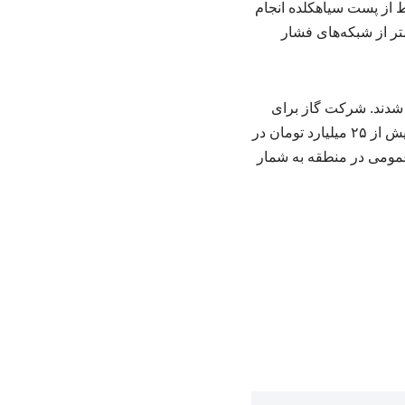
در حوزه برق‌رسانی، احداث ۴ فیدر فشار متوسط از پست سیاهکلده انجام
یه‌کننده شهرستان را ۲۰ درصد افزایش داد. همچنین، بیش از ۳۰ کیلومتر از شبکه‌های فشار
د شدند. شرکت گاز برای
اجرای ۱۲ کیلومتر شبکه‌گذاری، نصب ۹۷۵ علمک و گازدار نمودن ۱۲۵۰ خانوار و ۷ واحد صنعتی، بیش از ۲۵ میلیارد تومان در
عمومی در منطقه به شمار