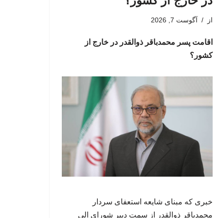
در خارج از کشور؟
از
آگوست 7, 2026
اقامت پسر محمدباقر ذوالقدر در خارج از
کشور؟
خبری که مبنای شایعه استعفای سردار
محمدباقر ذوالقدر از سمت دبیر شورای الی