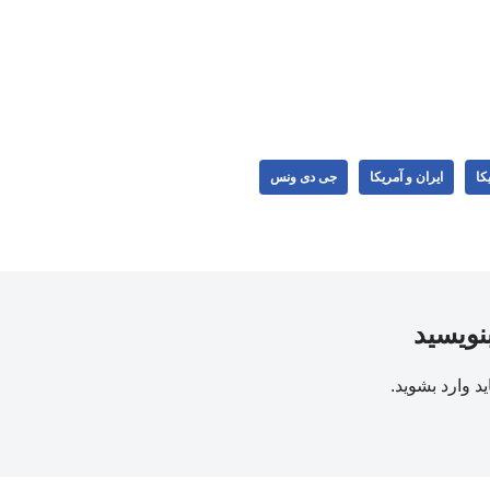
کا
ایران و آمریکا
جی دی ونس
بنویسید
ید
وارد بشوید
.