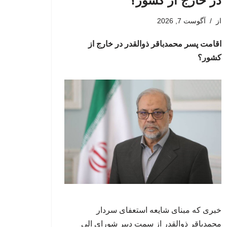
در خارج از کشور؟
از
آگوست 7, 2026
اقامت پسر محمدباقر ذوالقدر در خارج از
کشور؟
خبری که مبنای شایعه استعفای سردار
محمدباقر ذوالقدر از سمت دبیر شورای الی