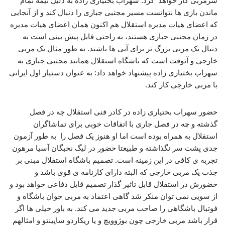
سرمربی کار خواهد کرد. سهراب بختیاری زاده به دلیل نیمه تمام
ماندن بازی ها نتوانست مسیر مجتبی جباری را دنبال کند و از آنجایی
که اعضای هیات مدیره استقلال هم اکنون همان اعضای هیات مدیره
در زمان مجتبی جباری هستند، به راحتی قابل پیش بینی است به
دنبال یک مربی بزرگ تر برای آبی ها باشند. به طور مثال یک مربی
خارجی و آنوقت است که باشگاه استقلال همانند مجتبی جباری به
سهراب بختیاری زاده پیشنهاد خواهد داد: به عنوان دستیار اول ایرانی
با مربی خارجی کار کند.
حضور سهراب بختیاری زاده در کادر فنی استقلال چه در فصل
گذشته و چه در فصل جاری با اتفاقات خوبی برای تماشاگران
استقلال به همراه بوده است اما او هنوز یک فصل را به طور آزمون
جدی پشت سر نگذاشته و طبیعتا حضور در لیگ نخبگان آسیا مرهون
تجربه ی کافی در این زمینه است. تصمیم باشگاه استقلال مبنی بر
جذب یک مربی خارجی که البته دارای کارنامه ی قوی باشد و
حضورش در استقلال قابل تاثیر گذار تصمیم قابل دفاعی خواهد بود و
از سویی نمی توان منکر شد گاهی اعتماد به مربی جوان باشگاه و
فوتبال باشگاهی را صاحب مربی جدید می کند. به باور خیلی ها اگر
قرار باشد مربی خارجی چون بوژوویچ و یا ریکاردو ساپینتو و امثالهم