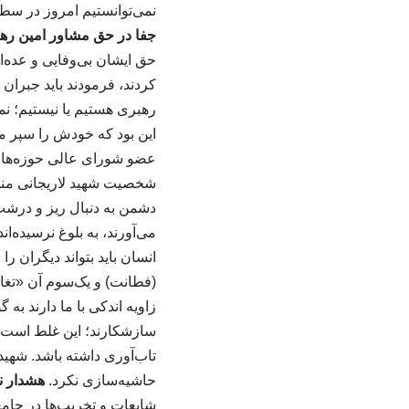
نمی‌توانستیم امروز در سطح 
جفا در حق مشاور امین رهب
حق ایشان بی‌وفایی و عده‌ا
کردند، فرمودند باید جبران
رهبری هستیم یا نیستیم؛ نمی
این بود که خودش را سپر می
عضو شورای عالی حوزه‌های ع
دشمن به دنبال ریز و درشت
انسان باید بتواند دیگران ر
(فطانت) و یک‌سوم آن «تغافل
زاویه اندکی با ما دارند به
تاب‌آوری داشته باشد. شهید
حاشیه‌سازی نکرد.
هشدار ن
شایعات و تخریب‌ها در جام