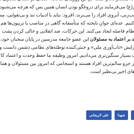
ن(ع) می‌فرمایند برای دروغگو بودن انسان همین بس که هرچه می‌شنود را 
نی، آبروی افراد را می‌برند، افزود: نباید با ادبیات تند و بی‌تقوایی، م
م. عده‌ای جوانِ ناپخته که متأسفانه گاهی در مناصب یا تریبون‌ها هم ق
 نظام فاصله ایجاد می‌کنند. این حرکات، ضد انقلابی و خالی کردن پش
بر اعتماد به مسئولان
این عضو جامعه مدرسین در پایان سخنان خود،
زایش «تاب‌آوری ملی» و خنثی‌کننده توطئه‌های نظامی دشمن دانست و 
ات بسیار سنگین‌تری می‌دادیم. امروز وظیفه ما حفظ وحدت و اعتماد کا
زو سالم‌ترین افراد هستند و انسجامی که امروز بین مسئولان و هماه
های اخیر بی‌نظیر است.
شهدا
علی لاریجانی