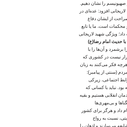
و صهیونیسم را نشان دهیم.
اریجانی افزود: عده‌ای در
صراحت از ایشان دفاع
محکمات است. ما یا تابع
 داد؛ ویژگی شهید لاریجانی
با حدیث امام رضا(ع)
رشمرد و آن‌ها را با
ازدار باشد. قرار نیست در کشوری که
چه فکر می‌کنند به زبان
اریجانی انسانی به‌شدت «کتوم» و رازدار نظام بود. ۲. مدارا با مردم (سنتی از پیامبر):
روابط اجتماعی، زیرکی
ود. نباید با کسانی که
مان انقلابی هستیم و بقیه
، تنگناها و بی‌مهری‌ها
ام داد و هرگز برای کشور
ایتی، نسبت به رواج
یعه می‌سازند و اذهان را