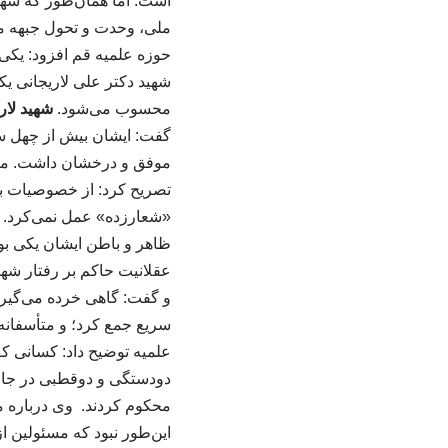
است. اما همان‌طور که شها
ملی، وحدت و تحول جبهه مق
حوزه علمیه قم افزود: یکی
شهید دکتر علی لاریجانی یک
محسوب می‌شود.
شهید لار
گفت: ایشان بیش از چهل سا
موفق و درخشان داشت. ما ب
تصریح کرد: از خصوصیات با
«شعارزده» عمل نمی‌کرد. او
ظاهر و باطن ایشان یکی بو
عقلانیت حاکم بر رفتار شه
سریع جمع کرد؛ و متأسفانه 
دودستگی و دوقطبی در جامعه 
محکوم کردند. وی درباره م
این‌طور نبود که مسئولین ا