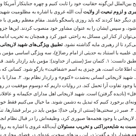
بین‌الملل این‌گونه حقانیت خود را ثابت کنیم و چهره جنایتکار آمریکا 
ری و لزوم تبعیت از ولایت
آیت الله غروی با اشاره به مظلومیت شهید ل
ی دیگر جفا کردند که باید روزی پاسخگو باشند. مقام معظم رهبری با 
 شود، و سپس ایشان را به عنوان مشاور خود منصوب کردند. این‌ها جزو 
‌توان از کنار این مسائل به راحتی عبور کرد و همچنان به تخریب ادامه
‌کرد تا از رهبری مایه گذاشته نشود.
تطبیق ویژگی‌های شهید لاریجانی 
لمیه با استناد به حدیثی از امام رضا(ع)، سه ویژگی اساسی مؤمن را ب
شخصیت شهید لاریجانی منطبق دانست: ۱. کتمان سرّ (سنتی از خداوند): مؤمن باید ر
 اطلاعات است، هر چیزی به اسم «شفافیت» بازگو شود. کسانی که هر
می‌آورند، به بلوغ نرسیده‌اند. شهید ل
ا با وجود تفاوت آرا تحمل کند. در روایات داریم که دوسومِ موفقیت در 
» (نادیده گرفتن) است. شهید لاریجانی اهل مدارای حکیمانه و عاقلانه ب
 گونه‌ای برخورد کنیم که تبدیل به دشمن شوند. ما خیال می‌کنیم فقط خود
سازشکارند؛ این غلط است. ۳. صبر در سختی‌ها (سنتی از ولی خدا): مؤمن باید در برابر فشارها
 لاریجانی با وجود هجمه‌ها صبوری کرد، وظیفه‌اش را در قبال نظام انج
سبت به شایعه‌پراکنی و تخریب مسئولان
آیت‌الله غروی با اشاره به رو
عه هشدار داد و گفت: در این روزهای سخت، عده‌ای در فضای مجازی شا