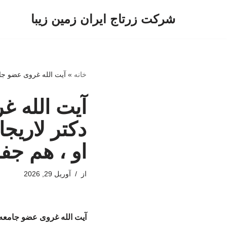
شرکت زرتاج ایران زمین زیبا
پرش
به
محتوا
خانه
»
آیت الله غروی عضو جا
آیت الله 
دکتر لاری
او ، هم جف
از
آوریل 29, 2026
آیت الله غروی عضو جامعه