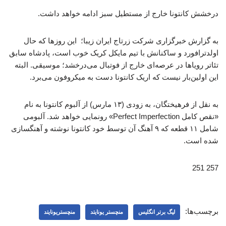
درخشش کانتونا خارج از مستطیل سبز ادامه خواهد داشت.
به گزارش خبرگزاری شرکت زرتاج ایران زیبا؛ این روزها که حال
اولدترافورد و ساکنانش با تیم مایکل کریک خوب است، پادشاه سابق
تئاتر رویاها در عرصه‌ای خارج از فوتبال می‌درخشد؛ موسیقی. البته
این اولین‌بار نیست که اریک کانتونا دست به میکروفون می‌برد.
به نقل از فرهیختگان، به زودی (۱۳ مارس) از آلبوم کانتونا به نام
«نقص کامل Perfect Imperfection» رونمایی خواهد شد. آلبومی
شامل ۱۱ قطعه که ۹ آهنگ آن توسط خود کانتونا نوشته و آهنگسازی
شده است.
257 251
برچسب‌ها:
لیگ برتر انگلیس
منچستر یونایتد
منچستریونایتد